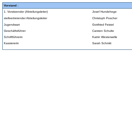
Vorstand :
1. Vorsitzender (Abteilungsleiter)
Josef Hundehege
stellvertretender Abteilungsleiter
Christoph Poscher
Jugendwart
Gottfried Feistel
Geschäftsführer
Carsten Schulte
Schriftführerin
Katrin Westerwelle
Kassiererin
Sarah Schmitt