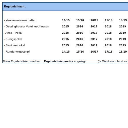
Ergebnislisten :
- Vereinsmeisterschaften
14/15
15/16
16/17
17/18
18/19
- Oestinghauser Vereineschiessen
2015
2016
2017
2018
2019
- Ahse - Pokal
2015
2016
2017
2018
2019
- K?nigspokal
2015
2016
2017
2018
2019
- Seniorenpokal
2015
2016
2017
2018
2019
- Rundenwettkampf
14/15
15/16
16/17
17/18
18/19
?ltere Ergebnislisten sind im
Ergebnislistenarchiv
abgelegt.
(*): Wettkampf fand nic